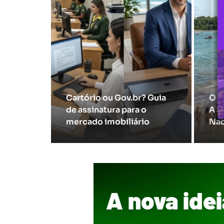
Cartório ou Gov.br? Guia
O F
de assinatura para o
A S
mercado imobiliário
Nac