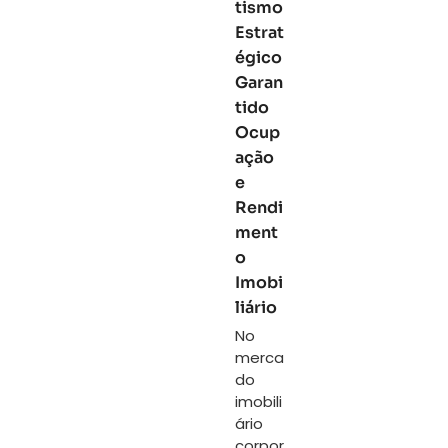
tismo
Estrat
égico
Garan
tido
Ocup
ação
e
Rendi
ment
o
Imobi
liário
No
merca
do
imobili
ário
corpor