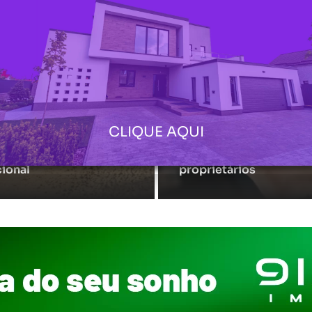
CLIQUE AQUI
enômeno do Nordeste:
Como a clareza contrat
egunda Potência
protege inquilinos e
ional
proprietários