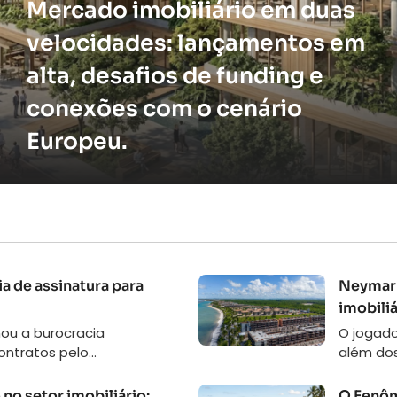
Mercado imobiliário em duas
velocidades: lançamentos em
alta, desafios de funding e
conexões com o cenário
Europeu.
a de assinatura para
Neymar 
imobiliá
mou a burocracia
​O jogad
ontratos pelo...
além dos
no setor imobiliário:
O Fenôm