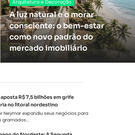
Arquitetura e Decoração
A luz natural e o morar
consciente: o bem-estar
como novo padrão do
mercado imobiliário
aposta R$ 7,5 bilhões em grife
ria no litoral nordestino
or Neymar expandiu seus negócios para
 gramados...
eno do Nordeste: A Segunda