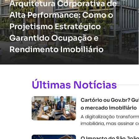
Arquitetura Corporativa de
Alta Performance: Como o
Projetismo Estratégico
Garantido Ocupação e
Rendimento Imobiliário
Últimas Notícias
Cartório ou Gov.br? Gui
o mercado imobiliário
A digitalização transfor
imobiliária, mas assinar c
O impacto do São João 