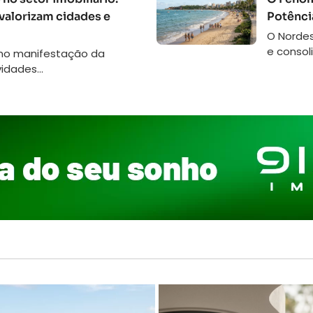
 valorizam cidades e
Potênci
O Norde
e consoli
omo manifestação da
idades...