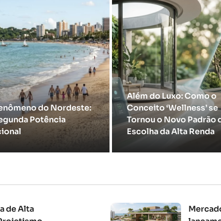
Além do Luxo: Como o
enômeno do Nordeste:
Conceito ‘Wellness’ se
egunda Potência
Tornou o Novo Padrão 
ional
Escolha da Alta Renda
a de Alta
Mercado