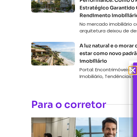
Performance: Como o 
Estratégico Garantido
Rendimento Imobiliári
No mercado imobiliário c
arquitetura deixou de d
A luz natural e o morar
estar como novo padr
imobiliário
Portal: Encontrimóveis | 
Imobiliário, Tendências e 
Para o corretor