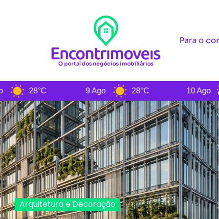
Para o co
O portal dos negócios imobiliários
9 Ago
28°C
10 Ago
27°C
Arquitetura e Decoração