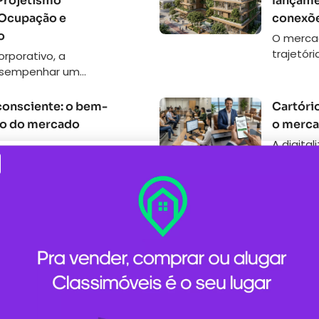
Projetismo
lançamen
 Ocupação e
conexõe
o
O mercad
trajetória
orporativo, a
esempenhar um...
 consciente: o bem-
Cartório
ão do mercado
o merca
A digita
imobiliár
Editoria: Mercado
Qualidade de...