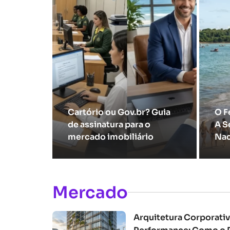
Cartório ou Gov.br? Guia
O F
de assinatura para o
A S
mercado imobiliário
Nac
Mercado
Arquitetura Corporativ