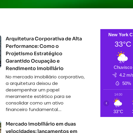
New York C
Arquitetura Corporativa de Alta
33°C
Performance: Como o
Projetismo Estratégico
Garantido Ocupação e
Chuvisco
Rendimento Imobiliário
4.2 m/
No mercado imobiliário corporativo,
a arquitetura deixou de
50%
desempenhar um papel
14:00
meramente estético para se
consolidar como um ativo
‹
financeiro fundamental....
33°C
Mercado imobiliário em duas
velocidades: lançamentos em