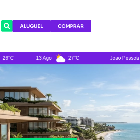
ALUGUEL
COMPRAR
 Ago
27°C
Joao Pessoa
7 Ago