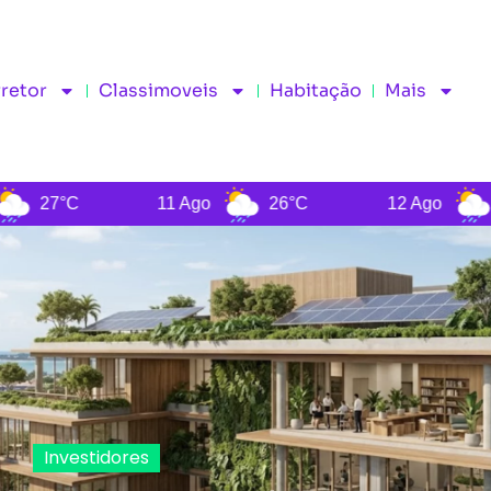
rretor
Classimoveis
Habitação
Mais
11 Ago
26°C
12 Ago
26°C
13
Investidores