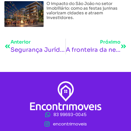
O impacto do São João no setor
imobiliário: como as festas juninas
valorizam cidades e atraem
investidores.
Anterior
Próximo
Segurança Jurídica na Planta: O que você precisa saber sobre as obrigações das incorporadoras.
A fronteira da neurociência no Mercado Imobiliário: transformando objeções em conexão.
83 99693-0045
encontrimoveis