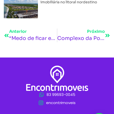
imobiliária no litoral nordestino
Anterior
Próximo
“Medo de ficar em prédio abandonado”: Entre entulhos e poeira, duas idosas travam batalha para não deixar o lar em Fortaleza
Complexo da Ponte do Futuro homenageará ex-governador José Maranhão
83 99693-0045
encontrimoveis