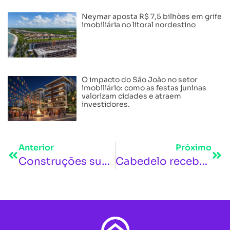
Neymar aposta R$ 7,5 bilhões em grife
imobiliária no litoral nordestino
O impacto do São João no setor
imobiliário: como as festas juninas
valorizam cidades e atraem
investidores.
Anterior
Próximo
Construções sustentáveis ganham espaço e se tornam diferencial competitivo no mercado na capital paraibana
Cabedelo receberá cruzeiro de altíssimo luxo com turistas milionários em outubro