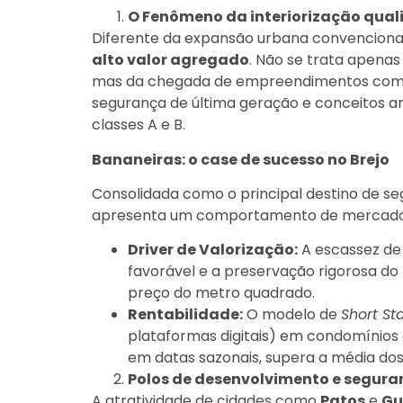
O Fenômeno da interiorização qual
Diferente da expansão urbana convencional,
alto valor agregado
. Não se trata apena
mas da chegada de empreendimentos com i
segurança de última geração e conceitos a
classes A e B.
Bananeiras: o case de sucesso no Brejo
Consolidada como o principal destino de se
apresenta um comportamento de mercado s
Driver de Valorização:
A escassez de
favorável e a preservação rigorosa do
preço do metro quadrado.
Rentabilidade:
O modelo de
Short St
plataformas digitais) em condomínios
em datas sazonais, supera a média dos
Polos de desenvolvimento e seguran
A atratividade de cidades como
Patos
e
Gu