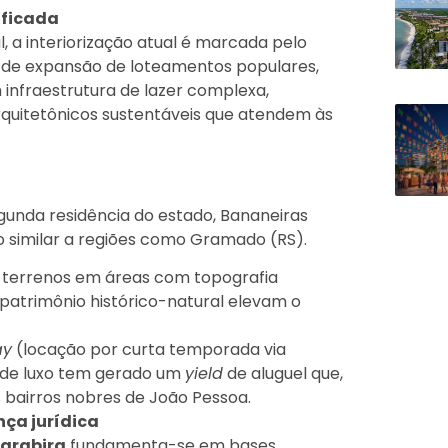
ificada
 a interiorização atual é marcada pelo
s de expansão de loteamentos populares,
nfraestrutura de lazer complexa,
rquitetônicos sustentáveis que atendem às
gunda residência do estado, Bananeiras
imilar a regiões como Gramado (RS).
 terrenos em áreas com topografia
 patrimônio histórico-natural elevam o
ay
(locação por curta temporada via
 de luxo tem gerado um
yield
de aluguel que,
 bairros nobres de João Pessoa.
ça jurídica
arabira
fundamenta-se em bases