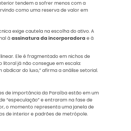
nterior tendem a sofrer menos com a
servindo como uma reserva de valor em
cnica exige cautela na escolha do ativo. A
nal à
assinatura da incorporadora
e à
inear. Ele é fragmentado em nichos de
o litoral já não consegue em escala:
bdicar do luxo,” afirma a análise setorial.
dades de importância da Paraíba estão em um
 de “especulação” e entraram na fase de
dor, o momento representa uma janela de
os de interior e padrões de metrópole.