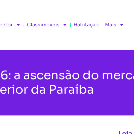
rretor
Classimoveis
Habitação
Mais
26: a ascensão do mer
terior da Paraíba
Leia