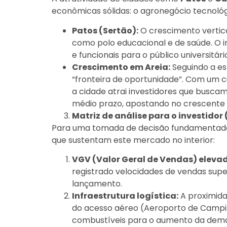
econômicas sólidas: o agronegócio tecnológi
Patos (Sertão):
O crescimento vertica
como polo educacional e de saúde. O 
e funcionais para o público universitário
Crescimento em Areia:
Seguindo a es
“fronteira de oportunidade”. Com um cus
a cidade atrai investidores que buscam
médio prazo, apostando no crescente t
Matriz de análise para o investidor
Para uma tomada de decisão fundamentada, 
que sustentam este mercado no interior:
VGV (Valor Geral de Vendas) elevad
registrado velocidades de vendas supe
lançamento.
Infraestrutura logística:
A proximida
do acesso aéreo (Aeroporto de Campin
combustíveis para o aumento da dem