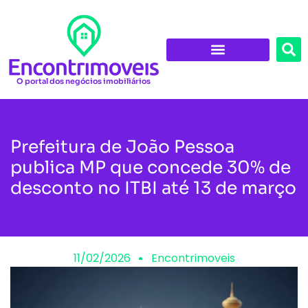
O portal dos negócios imobiliários
Prefeitura de João Pessoa
publica MP que concede 30% de
desconto no ITBI até 13 de março
11/02/2026
Encontrimoveis