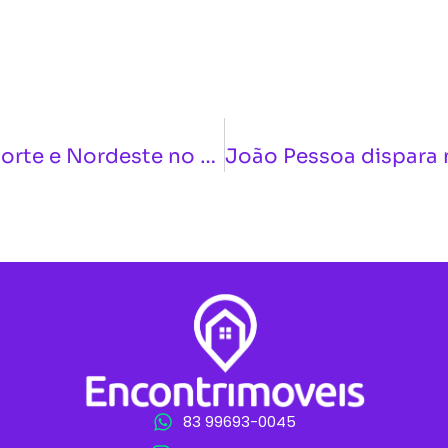
Dasart Engenharia representa Norte e Nordeste no GRI Awards 2025 com projetos de alto padrão em Fortaleza
83 99693-0045