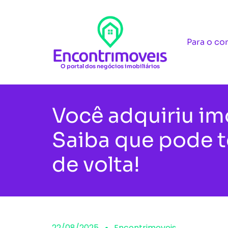
Para o co
O portal dos negócios imobiliários
Você adquiriu im
Saiba que pode te
de volta!
22/08/2025
Encontrimoveis