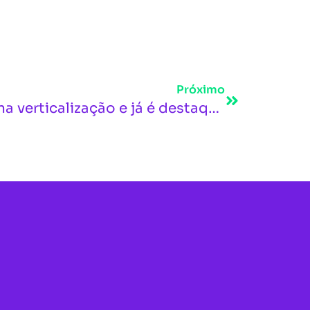
Próximo
João Pessoa dispara na verticalização e já é destaque nacional, aponta IBGE