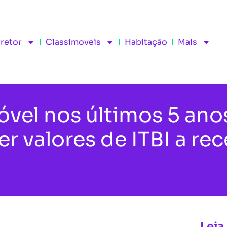
rretor
Classimoveis
Habitação
Mais
óvel nos últimos 5 ano
r valores de ITBI a re
Leia