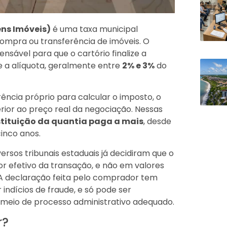
ens Imóveis)
é uma taxa municipal
ompra ou transferência de imóveis. O
sável para que o cartório finalize a
e a alíquota, geralmente entre
2% e 3%
do
rência próprio para calcular o imposto, o
rior ao preço real da negociação. Nessas
stituição da quantia paga a mais
, desde
cinco anos.
versos tribunais estaduais já decidiram que o
r efetivo da transação, e não em valores
 A declaração feita pelo comprador tem
r indícios de fraude, e só pode ser
 meio de processo administrativo adequado.
r?