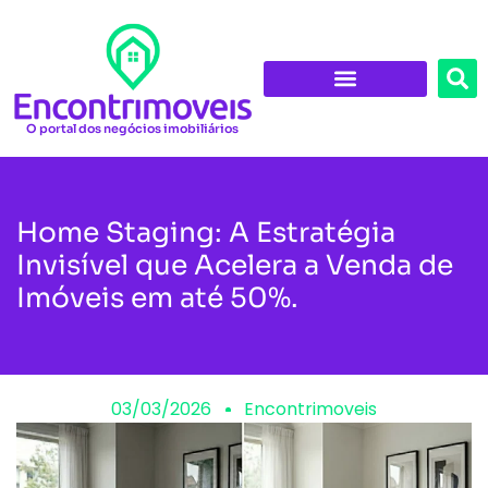
O portal dos negócios imobiliários
Home Staging: A Estratégia
Invisível que Acelera a Venda de
Imóveis em até 50%.
03/03/2026
Encontrimoveis