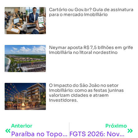
Cartório ou Gov.br? Guia de assinatura
para o mercado imobiliário
Neymar aposta R$ 7,5 bilhões em grife
imobiliária no litoral nordestino
O impacto do São João no setor
imobiliário: como as festas juninas
valorizam cidades e atraem
investidores.
Anterior
Próximo
Paraíba no Topo: João Pessoa e Campina Grande são eleitas as melhores cidades para se viver no Nordeste
FGTS 2026: Novo Teto de R$ 2,25 Milhões Liberados para Imóveis de Médio e Alto Padrão.